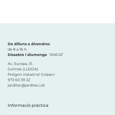
De dilluns a divendres
de 8 a 16 h.
Dissabte i diumenge
TANCAT
Av. Europa, 31.
Golmés (LLEIDA)
Polígon industrial Golparc
973 60 39 22
jarditec@jarditec.cat
Informació pràctica