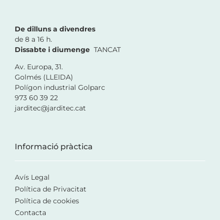
De dilluns a divendres
de 8 a 16 h.
Dissabte i diumenge
TANCAT
Av. Europa, 31.
Golmés (LLEIDA)
Polígon industrial Golparc
973 60 39 22
jarditec@jarditec.cat
Informació pràctica
Avís Legal
Política de Privacitat
Política de cookies
Contacta